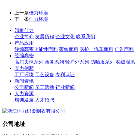
上一条
佳力环境
下一条
佳力环境
印象佳力
企业简介
发展历程
企业文化
联系我们
产品应用
经编高密功能性面料
家纺面料
医护、汽车面料
广告面料
经编高密
高尔夫球系列
商务系列
轻户外系列
防晒服系列
羽绒服系
实力创新
工厂环境
工艺设备
专利认证
新闻资讯
公司新闻
员工活动
行业新闻
人力资源
培训发展
人才招聘
公司地址