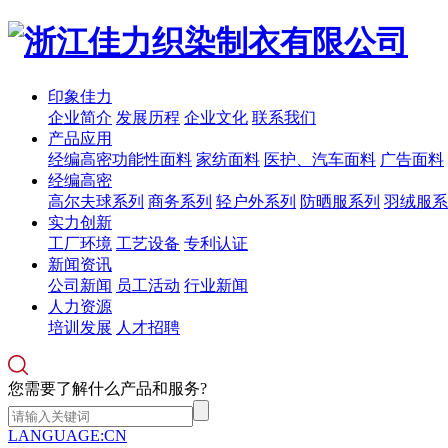
印象佳力
企业简介
发展历程
企业文化
联系我们
产品应用
经编高密功能性面料
家纺面料
医护、汽车面料
广告面料
经编高密
高尔夫球系列
商务系列
轻户外系列
防晒服系列
羽绒服系
实力创新
工厂环境
工艺设备
专利认证
新闻资讯
公司新闻
员工活动
行业新闻
人力资源
培训发展
人才招聘
您需要了解什么产品和服务?
LANGUAGE:CN