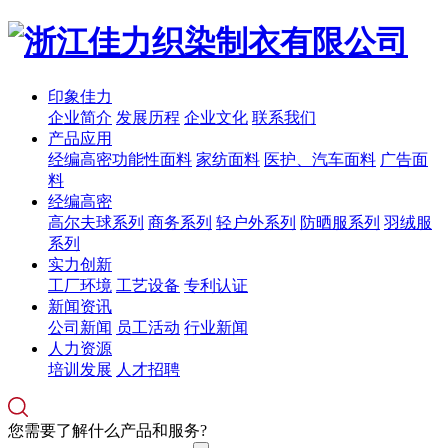
印象佳力
企业简介
发展历程
企业文化
联系我们
产品应用
经编高密功能性面料
家纺面料
医护、汽车面料
广告面
料
经编高密
高尔夫球系列
商务系列
轻户外系列
防晒服系列
羽绒服
系列
实力创新
工厂环境
工艺设备
专利认证
新闻资讯
公司新闻
员工活动
行业新闻
人力资源
培训发展
人才招聘
您需要了解什么产品和服务?