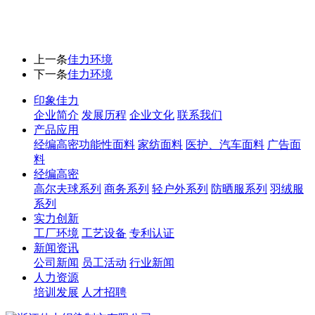
上一条
佳力环境
下一条
佳力环境
印象佳力
企业简介
发展历程
企业文化
联系我们
产品应用
经编高密功能性面料
家纺面料
医护、汽车面料
广告面
料
经编高密
高尔夫球系列
商务系列
轻户外系列
防晒服系列
羽绒服
系列
实力创新
工厂环境
工艺设备
专利认证
新闻资讯
公司新闻
员工活动
行业新闻
人力资源
培训发展
人才招聘